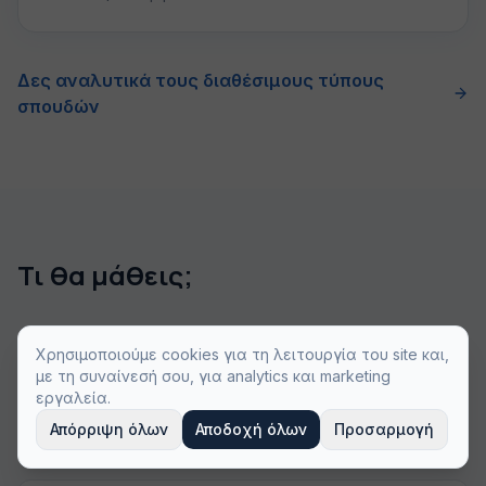
Δες αναλυτικά τους διαθέσιμους τύπους
σπουδών
Τι θα μάθεις;
Χρησιμοποιούμε cookies για τη λειτουργία του site και,
διοίκηση ναυτιλιακών επιχειρήσεων
με τη συναίνεσή σου, για analytics και marketing
εργαλεία.
Απόρριψη όλων
Αποδοχή όλων
Προσαρμογή
ναυτιλιακή οικονομία