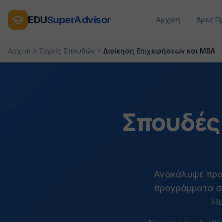
EDU
SuperAdvisor
Αρχική
Βρες Π
Αρχική
Τομείς Σπουδών
Διοίκηση Επιχειρήσεων και MBA
Σπουδές 
Ανακάλυψε προ
προγράμματα στ
Hu