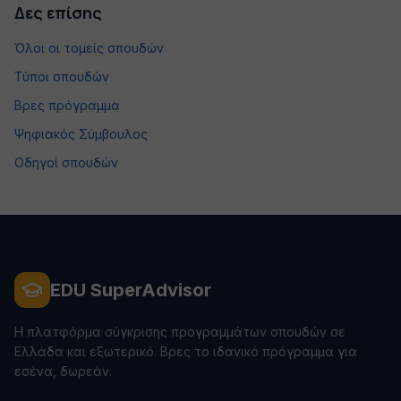
Δες επίσης
Όλοι οι τομείς σπουδών
Τύποι σπουδών
Βρες πρόγραμμα
Ψηφιακός Σύμβουλος
Οδηγοί σπουδών
EDU SuperAdvisor
Η πλατφόρμα σύγκρισης προγραμμάτων σπουδών σε
Ελλάδα και εξωτερικό. Βρες το ιδανικό πρόγραμμα για
εσένα, δωρεάν.