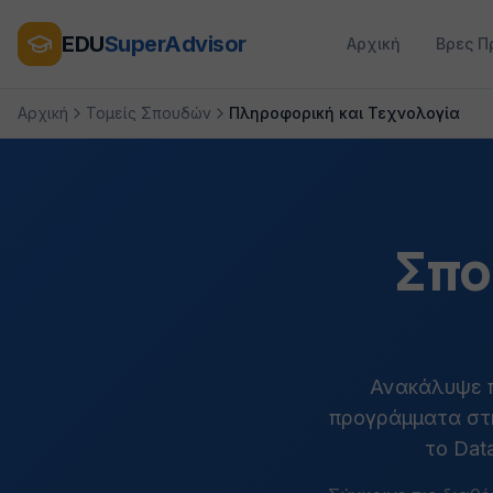
EDU
SuperAdvisor
Αρχική
Βρες Π
Αρχική
Τομείς Σπουδών
Πληροφορική και Τεχνολογία
Σπο
Ανακάλυψε π
προγράμματα στη
το Dat