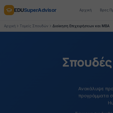
EDU
SuperAdvisor
Αρχική
Βρες Π
Αρχική
Τομείς Σπουδών
Διοίκηση Επιχειρήσεων και MBA
Σπουδές 
Ανακάλυψε προ
προγράμματα στ
Hu