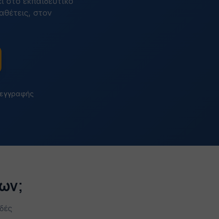
ι στο εκπαιδευτικό
αθέτεις, στον
 εγγραφής
εων;
δές