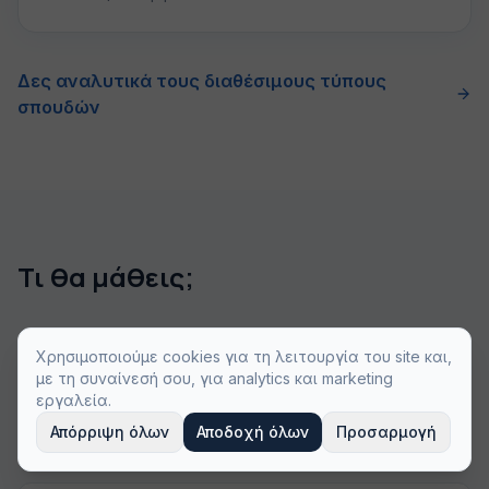
Δες αναλυτικά τους διαθέσιμους τύπους
σπουδών
Τι θα μάθεις;
Χρησιμοποιούμε cookies για τη λειτουργία του site και,
διοίκηση ναυτιλιακών επιχειρήσεων
με τη συναίνεσή σου, για analytics και marketing
εργαλεία.
Απόρριψη όλων
Αποδοχή όλων
Προσαρμογή
ναυτιλιακή οικονομία