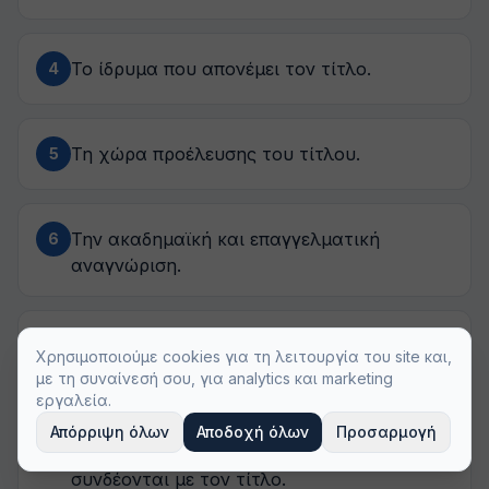
Το ίδρυμα που απονέμει τον τίτλο.
4
Τη χώρα προέλευσης του τίτλου.
5
Την ακαδημαϊκή και επαγγελματική
6
αναγνώριση.
Τις προϋποθέσεις άδειας άσκησης
7
Χρησιμοποιούμε cookies για τη λειτουργία του site και,
επαγγέλματος.
με τη συναίνεσή σου, για analytics και marketing
εργαλεία.
Απόρριψη όλων
Αποδοχή όλων
Προσαρμογή
Τα επαγγελματικά δικαιώματα που
8
συνδέονται με τον τίτλο.